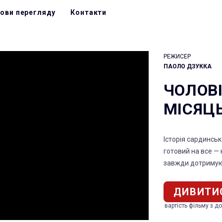
ови перегляду
Контакти
РЕЖИСЕР
ПАОЛО ДЗУККА
ЧОЛОВІ
МІСЯЦ
Історія сардинськ
готовий на все — 
завжди дотримую
ДИВИТИ
вартість фільму з д