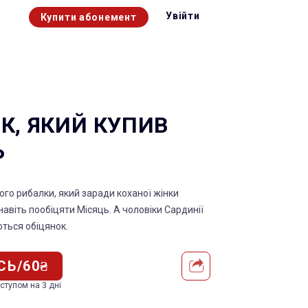
Увійти
Купити абонемент
К, ЯКИЙ КУПИВ
Ь
ого рибалки, який заради коханої жінки
навіть пообіцяти Місяць. А чоловіки Сардинії
ться обіцянок.
СЬ/60₴
оступом на 3 дні