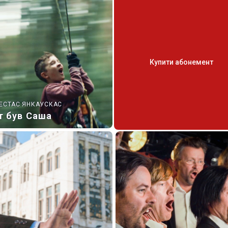
Купити абонемент
ЕСТАС ЯНКАУСКАС
т був Саша