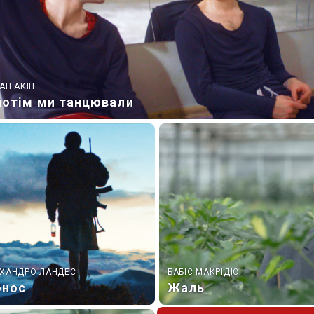
АН АКІН
потім ми танцювали
ХАНДРО ЛАНДЕС
БАБІС МАКРІДІС
нос
Жаль