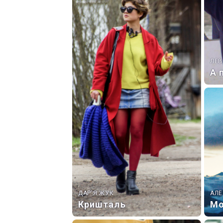
ЛЕВ
А 
ДАР'Я ЖУК
АЛЕ
Кришталь
Мо