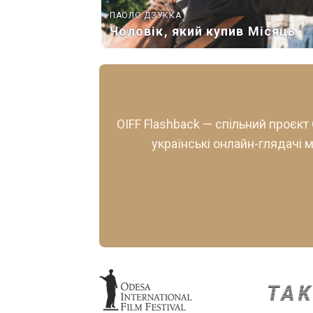
ПАОЛО ДЗУККА
Чоловік, який купив Місяць
OIFF Flashback — спільний проєкт
українські онлайн-глядачі