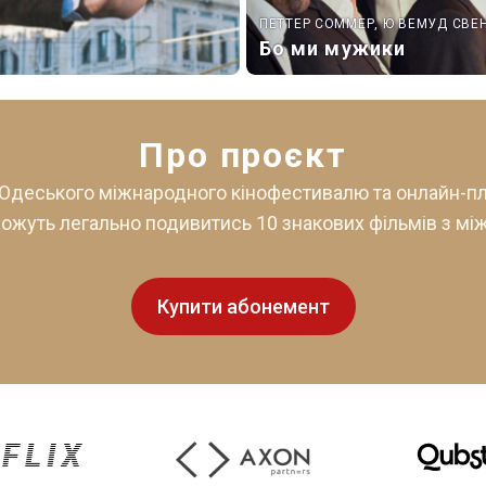
ПЕТТЕР СОММЕР, Ю ВЕМУД СВЕ
Бо ми мужики
Про проєкт
 Одеського міжнародного кінофестивалю та онлайн-пла
 можуть легально подивитись 10 знакових фільмів з м
Купити абонемент